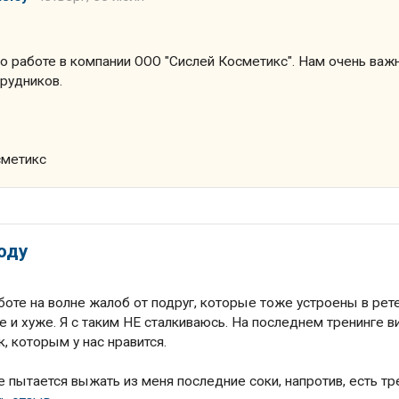
 о работе в компании ООО "Сислей Косметикс". Нам очень важ
трудников.
сметикс
оду
боте на волне жалоб от подруг, которые тоже устроены в рет
е и хуже. Я с таким НЕ сталкиваюсь. На последнем тренинге в
, которым у нас нравится.
е пытается выжать из меня последние соки, напротив, есть тр