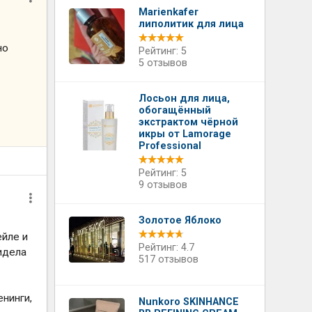
Marienkafer
липолитик для лица
но
Рейтинг: 5
5 отзывов
Лосьон для лица,
обогащённый
экстрактом чёрной
икры от Lamorage
Professional
Рейтинг: 5
9 отзывов
Золотое Яблоко
ейле и
Рейтинг: 4.7
идела
517 отзывов
енинги,
Nunkoro SKINHANCE