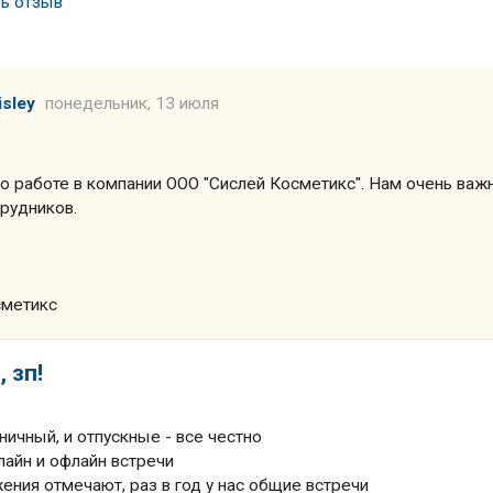
ть отзыв
sley
понедельник, 13 июля
 о работе в компании ООО "Сислей Косметикс". Нам очень важ
трудников.
сметикс
 зп!
ничный, и отпускные - все честно
лайн и офлайн встречи
жения отмечают, раз в год у нас общие встречи