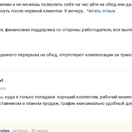
вилам и не можешь позволить себе на час уйти на обед или д
нуть после нервной клиентки. К вечеру...
Читать отзыв
и, финансовая поддержка со стороны работодателя, все вып
ценного перерыва на обед, отсутствуют компенсации за транс
ы
юля
ы, куда я только попадала: хороший коллектив, рабочий моме
аставником и планом продаж, график максимально удобный дл
sley
четверг, 30 июля