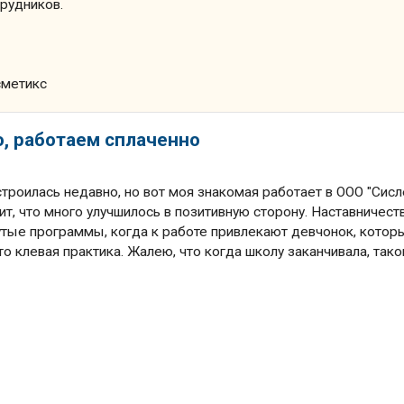
трудников.
сметикс
о, работаем сплаченно
строилась недавно, но вот моя знакомая работает в ООО "Сисл
ит, что много улучшилось в позитивную сторону. Наставничест
рутые программы, когда к работе привлекают девчонок, котор
то клевая практика. Жалею, что когда школу заканчивала, тако