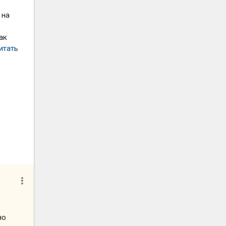
 на
ак
итать
но