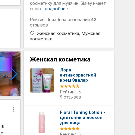
косметику для мужчин. Sisley имеет
свою...
подробнее
Рейтинг
5
из
5
на основании
42
отзывов
Женская косметика
Мужская
косметика
Женская косметика
Лора
антивозрастной
крем Эвалар
Рейтинг: 5
9 отзывов
Floral Toning Lotion -
цветочный лосьон
для лица
 в
же
Рейтинг: 5