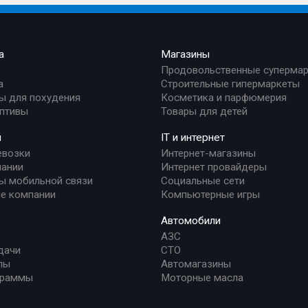
а
Магазины
Продовольственные суперма
а
Строительные гипермаркеты
ы для похудения
Косметика и парфюмерия
птивы
Товары для детей
и
IT и интернет
евозки
Интернет-магазины
ании
Интернет провайдеры
ы мобильной связи
Социальные сети
е компании
Компьютерные игры
Автомобили
АЗС
дачи
СТО
лы
Автомагазины
граммы
Моторные масла