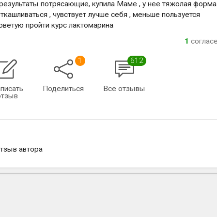
результаты потрясающие, купила Маме , у нее тяжолая форма
откашливаться , чувствует лучше себя , меньше пользуется
советую пройти курс лактомарина
1
соглас
1
612
писать
Поделиться
Все отзывы
отзыв
отзыв автора