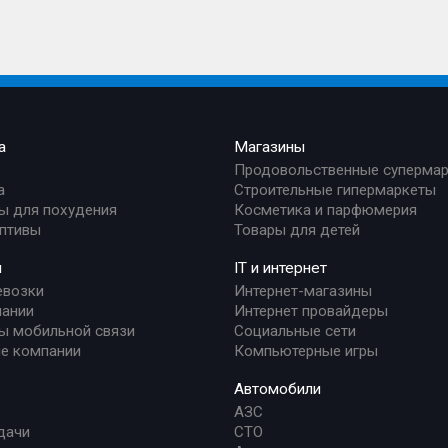
а
Магазины
Продовольственные суперма
а
Строительные гипермаркеты
ы для похудения
Косметика и парфюмерия
птивы
Товары для детей
и
IT и интернет
евозки
Интернет-магазины
ании
Интернет провайдеры
ы мобильной связи
Социальные сети
е компании
Компьютерные игры
Автомобили
АЗС
дачи
СТО