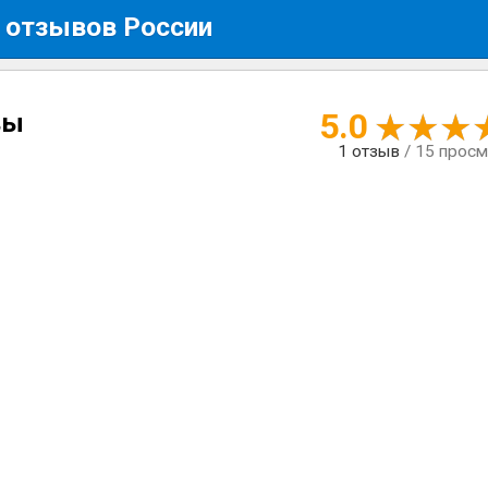
 отзывов России
5.0
вы
1
отзыв
/ 15 прос