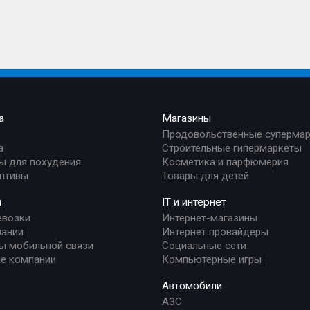
а
Магазины
Продовольственные суперма
а
Строительные гипермаркеты
ы для похудения
Косметика и парфюмерия
птивы
Товары для детей
и
IT и интернет
евозки
Интернет-магазины
ании
Интернет провайдеры
ы мобильной связи
Социальные сети
е компании
Компьютерные игры
Автомобили
АЗС