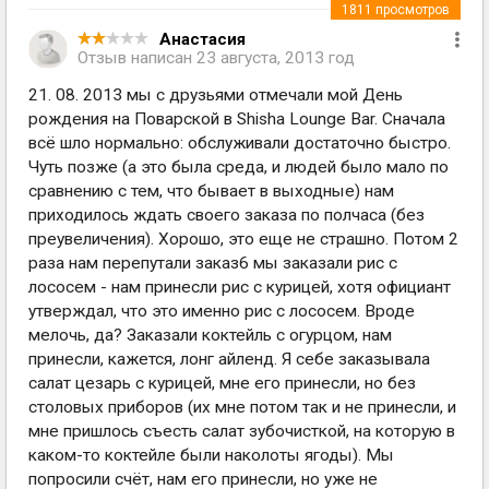
1811
просмотров
Анастасия
Отзыв написан
23 августа, 2013 год
21. 08. 2013 мы с друзьями отмечали мой День
рождения на Поварской в Shisha Lounge Bar. Сначала
всё шло нормально: обслуживали достаточно быстро.
Чуть позже (а это была среда, и людей было мало по
сравнению с тем, что бывает в выходные) нам
приходилось ждать своего заказа по полчаса (без
преувеличения). Хорошо, это еще не страшно. Потом 2
раза нам перепутали заказ6 мы заказали рис с
лососем - нам принесли рис с курицей, хотя официант
утверждал, что это именно рис с лососем. Вроде
мелочь, да? Заказали коктейль с огурцом, нам
принесли, кажется, лонг айленд. Я себе заказывала
салат цезарь с курицей, мне его принесли, но без
столовых приборов (их мне потом так и не принесли, и
мне пришлось съесть салат зубочисткой, на которую в
каком-то коктейле были наколоты ягоды). Мы
попросили счёт, нам его принесли, но уже не