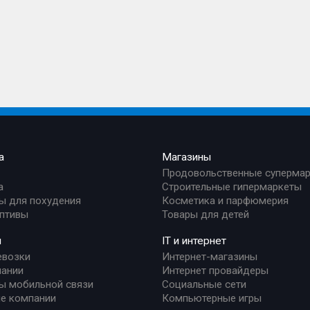
а
Магазины
Продовольственные суперма
а
Строительные гипермаркеты
ы для похудения
Косметика и парфюмерия
птивы
Товары для детей
и
IT и интернет
евозки
Интернет-магазины
ании
Интернет провайдеры
ы мобильной связи
Социальные сети
е компании
Компьютерные игры