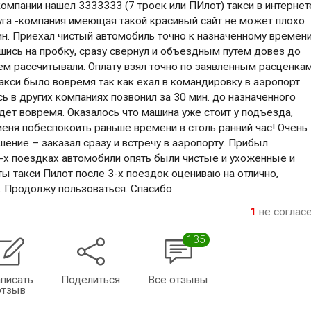
мпании нашел 3333333 (7 троек или ПИлот) такси в интернет
руга -компания имеющая такой красивый сайт не может плохо
ин. Приехал чистый автомобиль точно к назначенному времен
шись на пробку, сразу свернул и объездным путем довез до
ем рассчитывали. Оплату взял точно по заявленным расценкам
акси было вовремя так как ехал в командировку в аэропорт
 в других компаниях позвонил за 30 мин. до назначенного
дет вовремя. Оказалось что машина уже стоит у подъезда,
меня побеспокоить раньше времени в столь ранний час! Очень
ение – заказал сразу и встречу в аэропорту. Прибыл
3-х поездках автомобили опять были чистые и ухоженные и
ты такси Пилот после 3-х поездок оцениваю на отлично,
. Продолжу пользоваться. Спасибо
1
не соглас
135
писать
Поделиться
Все отзывы
отзыв