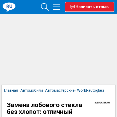
Написать отзыв
Главная
Автомобили
Автомастерские
World-autoglass
›
›
›
Замена лобового стекла
без хлопот: отличный