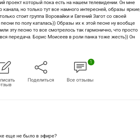
ший проект который пока есть на нашем телевидении. Он мне
 канала, но только тут все намного интересней, образы яркие
олько стоит группа Воровайки и Евгений Загот со своей
 песни по полу каталась)) Образы их к этой песне ну вообще
нили эту песню то все смотрелось так гармонично, что просто
 вся передача. Борис Моисеев в роли панка тоже жесть)) Он
1
писать
Поделиться
Все отзывы
отзыв
же еще не было в эфире?