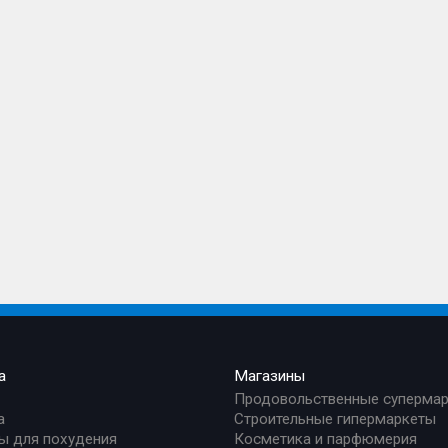
а
Магазины
Продовольственные суперма
а
Строительные гипермаркеты
ы для похудения
Косметика и парфюмерия