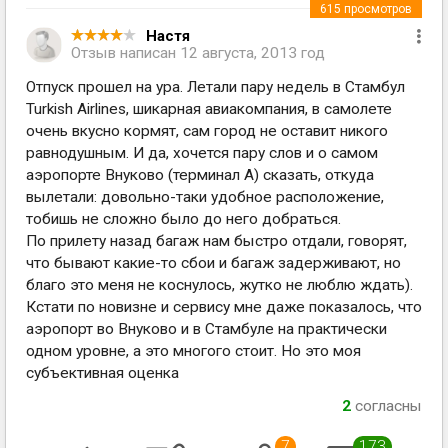
615
просмотров
Настя
Отзыв написан
12 августа, 2013 год
Отпуск прошел на ура. Летали пару недель в Стамбул
Turkish Airlines, шикарная авиакомпания, в самолете
очень вкусно кормят, сам город не оставит никого
равнодушным. И да, хочется пару слов и о самом
аэропорте Внуково (терминал A) сказать, откуда
вылетали: довольно-таки удобное расположение,
тобишь не сложно было до него добраться.
По прилету назад багаж нам быстро отдали, говорят,
что бывают какие-то сбои и багаж задерживают, но
благо это меня не коснулось, жутко не люблю ждать).
Кстати по новизне и сервису мне даже показалось, что
аэропорт во Внуково и в Стамбуле на практически
одном уровне, а это многого стоит. Но это моя
субъективная оценка
2
согласны
7
173