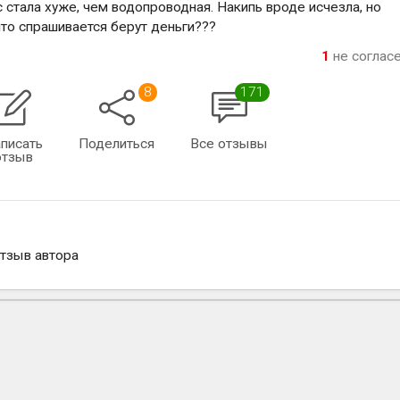
 стала хуже, чем водопроводная. Накипь вроде исчезла, но
 что спрашивается берут деньги???
1
не соглас
8
171
писать
Поделиться
Все отзывы
отзыв
отзыв автора