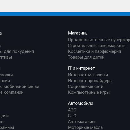
а
Магазины
Продовольственные суперма
а
Строительные гипермаркеты
ы для похудения
Косметика и парфюмерия
птивы
Товары для детей
и
IT и интернет
евозки
Интернет-магазины
ании
Интернет провайдеры
ы мобильной связи
Социальные сети
е компании
Компьютерные игры
Автомобили
АЗС
дачи
СТО
лы
Автомагазины
граммы
Моторные масла