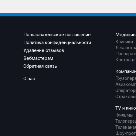
Пользовательское соглашение
Медицин
Клиники
Политика конфиденциальности
Лекарств
Удаление отзывов
Препарат
Вебмастерам
Контраце
Обратная связь
Компани
Грузопер
О нас
Авиакомп
Оператор
Страховы
TV и кино
Фильмы
Телепере
Телекана
Шоу-про