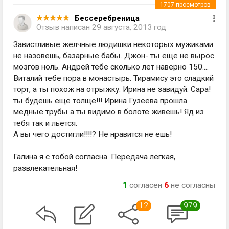
1707
просмотров
Бессеребреница
Отзыв написан
29 августа, 2013 год
Завистливые желчные людишки некоторых мужиками
не назовешь, базарные бабы. Джон- ты еще не вырос
мозгов ноль. Андрей тебе сколько лет наверно 150....
Виталий тебе пора в монастырь. Тирамису это сладкий
торт, а ты похож на отрыжку. Ирина не завидуй. Сара!
ты будешь еще толще!!! Ирина Гузеева прошла
медные трубы а ты видимо в болоте живешь! Яд из
тебя так и льется.
А вы чего достигли!!!!? Не нравится не ешь!
Галина я с тобой согласна. Передача легкая,
развлекательная!
1
согласен
6
не согласны
12
979