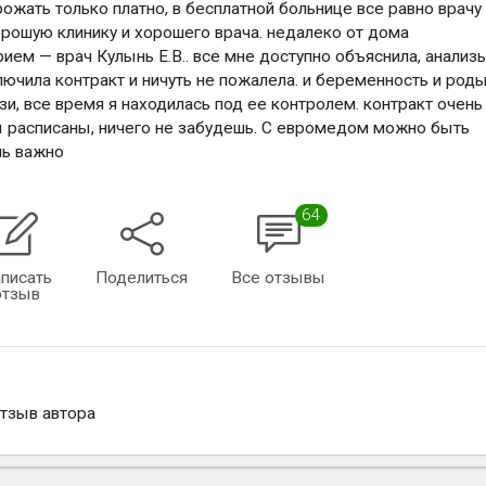
рожать только платно, в бесплатной больнице все равно врачу
орошую клинику и хорошего врача. недалеко от дома
рием — врач Кулынь Е.В.. все мне доступно объяснила, анализ
ючила контракт и ничуть не пожалела. и беременность и род
зи, все время я находилась под ее контролем. контракт очень
ы расписаны, ничего не забудешь. С евромедом можно быть
нь важно
64
писать
Поделиться
Все отзывы
отзыв
отзыв автора