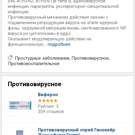
swl, A/H3N2, A/H5N1)и типа В, аденовирусной
инфекции, парагриппа, респираторно-синцитиальной
инфекции.
Противовирусный механизм действия связан с
подавлением репродукции вируса на этапе ядерной
фазы, задержкой миграции вновь синтезированного NP
вируса из цитоплазмы в ядро.
Оказывает модулирующее действие на
функциональную...
подробнее
Простудные заболевания
Противовирусное
Противовоспалительное
Противовирусное
Виферон
Рейтинг: 5
359 отзывов
Противовирусный спрей Гинокейр