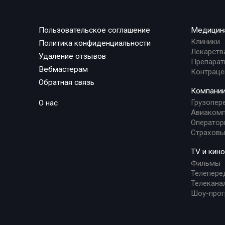
Пользовательское соглашение
Медицин
Клиники
Политика конфиденциальности
Лекарств
Удаление отзывов
Препарат
Вебмастерам
Контраце
Обратная связь
Компани
Грузопер
О нас
Авиакомп
Оператор
Страховы
TV и кино
Фильмы
Телепере
Телекана
Шоу-про