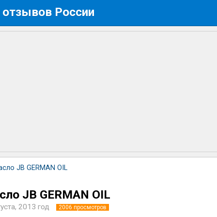
 отзывов России
асло JB GERMAN OIL
сло JB GERMAN OIL
густа, 2013 год
2006
просмотров