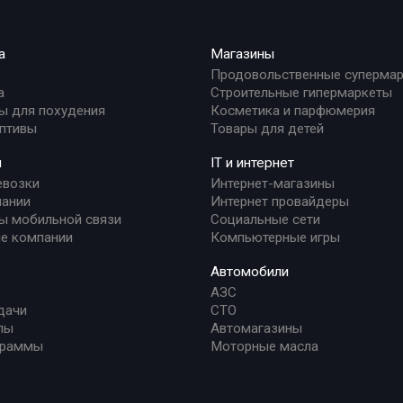
а
Магазины
Продовольственные суперма
а
Строительные гипермаркеты
ы для похудения
Косметика и парфюмерия
птивы
Товары для детей
и
IT и интернет
евозки
Интернет-магазины
ании
Интернет провайдеры
ы мобильной связи
Социальные сети
е компании
Компьютерные игры
Автомобили
АЗС
дачи
СТО
лы
Автомагазины
граммы
Моторные масла