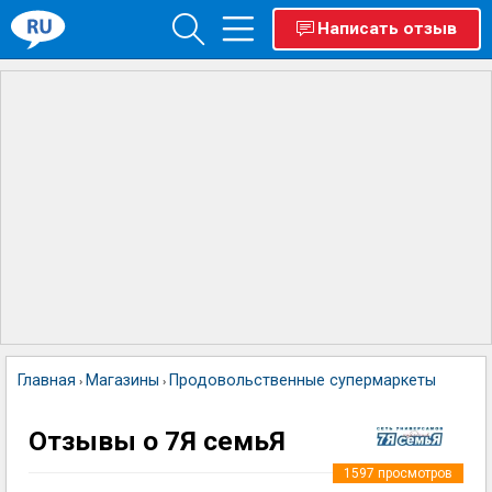
Написать отзыв
Главная
Магазины
Продовольственные супермаркеты
7Я се
›
›
›
Отзывы о 7Я семьЯ
1597
просмотров