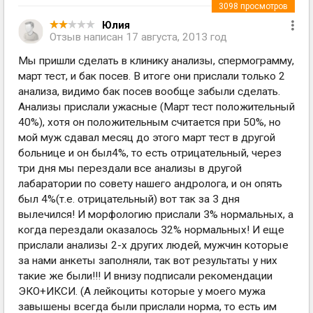
3098
просмотров
Юлия
Отзыв написан
17 августа, 2013 год
Мы пришли сделать в клинику анализы, спермограмму,
март тест, и бак посев. В итоге они прислали только 2
анализа, видимо бак посев вообще забыли сделать.
Анализы прислали ужасные (Март тест положительный
40%), хотя он положительным считается при 50%, но
мой муж сдавал месяц до этого март тест в другой
больнице и он был4%, то есть отрицательный, через
три дня мы перездали все анализы в другой
лабаратории по совету нашего андролога, и он опять
был 4%(т.е. отрицательный) вот так за 3 дня
вылечился! И морфологию прислали 3% нормальных, а
когда перездали оказалось 32% нормальных! И еще
прислали анализы 2-х других людей, мужчин которые
за нами анкеты заполняли, так вот результаты у них
такие же были!!! И внизу подписали рекомендации
ЭКО+ИКСИ. (А лейкоциты которые у моего мужа
завышены всегда были прислали норма, то есть им