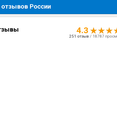
 отзывов России
4.3
отзывы
251
отзыв
/ 18787 прос