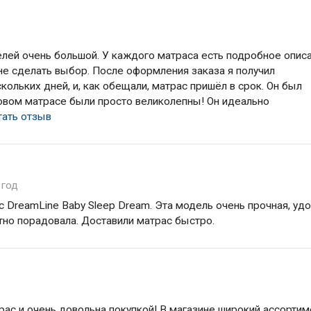
елей очень большой. У каждого матраса есть подробное опис
не сделать выбор. После оформления заказа я получил
кольких дней, и, как обещали, матрас пришёл в срок. Он был
новом матрасе были просто великолепны! Он идеально
тать отзыв
 год
 DreamLine Baby Sleep Dream. Эта модель очень прочная, удо
ятно порадовала. Доставили матрас быстро.
ас и очень довольна покупкой! В магазине широкий ассортим