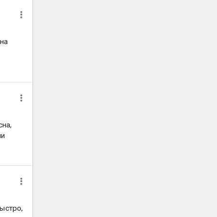
 на
сна,
ли
быстро,