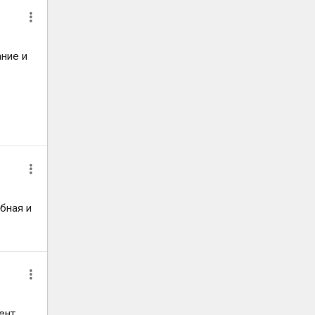
ание и
бная и
ент