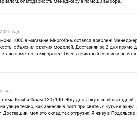
ериалом, благодарность менеджеру в помощи выбора.
 2025 год
рмони 1000 в магазине МногоСна, остался доволен! Менедже
ость, объяснил отличия моделей. Доставили за 2 дня прямо 
ь стало заметно комфортнее. Очень приятный сервис и понятн
5 год
Оптима Комби Фоам 130х190 .Жду доставку в свой выходной ,
а улице темно, как занесли в лифт при свете , я чуть не ахнул 
 Доставщик ,мол это склад так отгрузил. Я живу в Подольске 