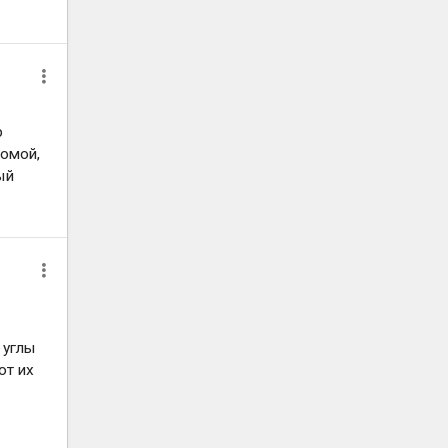
р
домой,
ый
, углы
от их