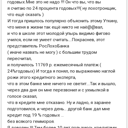
годовых.Мне это не надо !!! Он что вы, что вы
я считаю по 24 процента годовых!!!( ну лохотронщик,
что ещё сказать )
И тогда пришлось популярно объяснить этому Уткину,
что меня в жизни так ещё никто не наё@@вал,
и что в школе этот молодой упырь видимо фигово
учился, если не умеет считать....Покраснев, этот
представитель РосЛохоБанка
( иначе назвать не могу ) с большим трудом
пересчитал,
и получилось 11769 р. ежемесячный платёж (
24%годовых) И тогда я понял, по выражению наглой
рожи этого кредитного эксперта,
что в этом банке мне ничего не светит....Так и вышло,
через два дня он мне перезвонил и с ухмылкой в
голосе сказал,
что в кредите мне отказано. Ну и ладно, я заранее
подготовился, и через день... другой банк дал мне
кредит под 19 % годовых ...
без всякого геммороя.
Я доволен !!! Тем более 10 лет пользуюсь кредитами