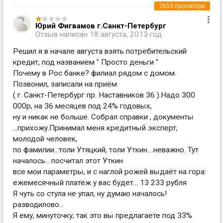
2653
просмотра
Юрий Фигвамов г.Санкт-Петербург
Отзыв написан
18 августа, 2013 год
Решил я в начале августа взять потребительский
кредит, под названием " Просто деньги "
Почему в Рос банке? филиал рядом с домом.
Позвонил, записали на приём
( г. Санкт-Петербург пр. Наставников 36 ).Надо 300
000р, на 36 месяцев под 24% годовых,
ну и никак не больше. Собрал справки , документы
...прихожу.Принимал меня кредитный эксперт,
молодой человек,
по фамилии...толи Утяцкий, толи Уткин....неважно. Тут
началось....посчитал этот Уткин
все мои параметры, и с наглой рожей выдаёт на гора:
ежемесячный платёж у вас будет... 13 233 рубля
Я чуть со стула не упал, ну думаю началось!
разводилово...
Я ему, минуточку, так это вы предлагаете под 33%