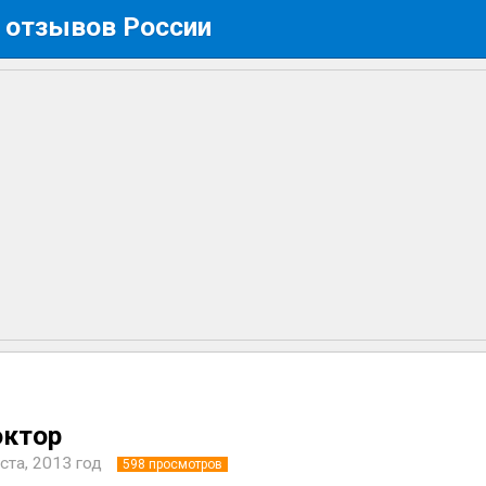
 отзывов России
октор
ста, 2013 год
598
просмотров