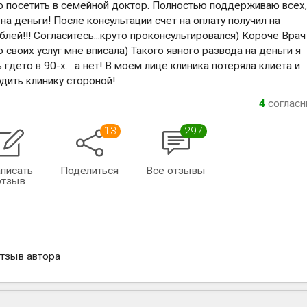
но посетить в семейной доктор. Полностью поддерживаю всех
на деньги! После консультации счет на оплату получил на
ублей!!! Согласитесь...круто проконсультировался) Короче Врач
 своих услуг мне вписала) Такого явного развода на деньги я
 гдето в 90-х... а нет! В моем лице клиника потеряла клиета и
дить клинику стороной!
4
соглас
13
297
писать
Поделиться
Все отзывы
отзыв
отзыв автора