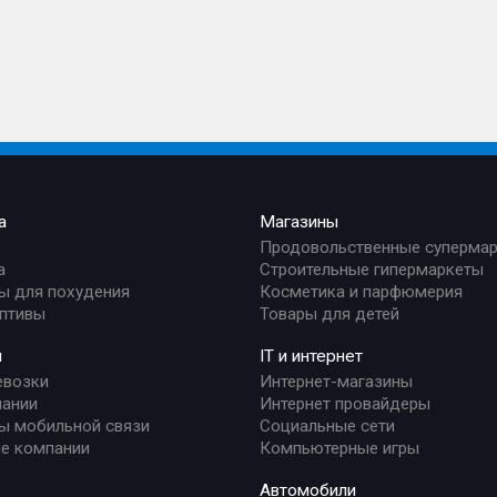
а
Магазины
Продовольственные суперма
а
Строительные гипермаркеты
ы для похудения
Косметика и парфюмерия
птивы
Товары для детей
и
IT и интернет
евозки
Интернет-магазины
ании
Интернет провайдеры
ы мобильной связи
Социальные сети
е компании
Компьютерные игры
Автомобили