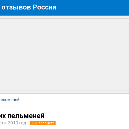
 отзывов России
пельменей
их пельменей
ста, 2013 год
661
просмотр