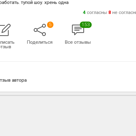
работать. тупой шоу. хрень одна
4
согласны
8
не соглас
5
153
писать
Поделиться
Все отзывы
отзыв
отзыв автора