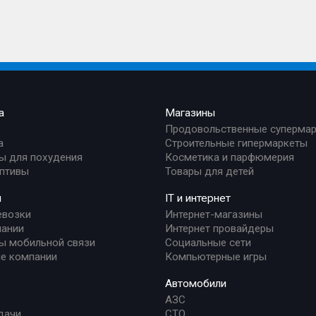
а
Магазины
Продовольственные суперма
а
Строительные гипермаркеты
ы для похудения
Косметика и парфюмерия
птивы
Товары для детей
и
IT и интернет
евозки
Интернет-магазины
ании
Интернет провайдеры
ы мобильной связи
Социальные сети
е компании
Компьютерные игры
Автомобили
АЗС
дачи
СТО