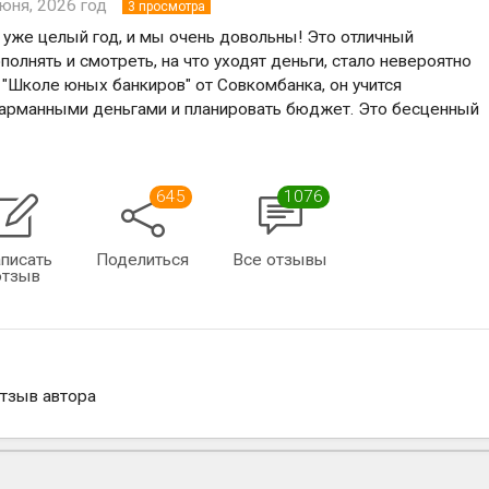
июня, 2026 год
3
просмотра
 уже целый год, и мы очень довольны! Это отличный
ополнять и смотреть, на что уходят деньги, стало невероятно
 "Школе юных банкиров" от Совкомбанка, он учится
карманными деньгами и планировать бюджет. Это бесценный
645
1076
писать
Поделиться
Все отзывы
отзыв
отзыв автора