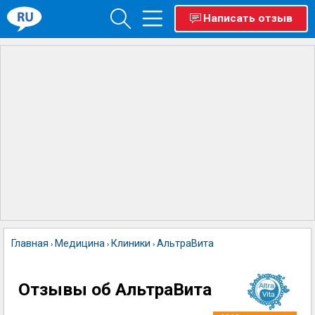
Написать отзыв
Главная
Медицина
Клиники
АльтраВита
›
›
›
Отзывы об АльтраВита