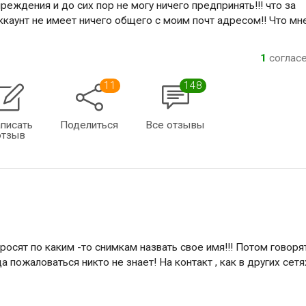
еждения и до сих пор не могу ничего предпринять!!! что за
аккаунт не имеет ничего общего с моим почт адресом!! Что мн
1
соглас
11
148
писать
Поделиться
Все отзывы
отзыв
росят по каким -то снимкам назвать свое имя!!! Потом говорят
уда пожаловаться никто не знает! На контакт , как в других сетя