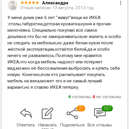
Александра
Отзыв написан
13 августа, 2013 год
У меня дома уже 6 лет "живут"вещи из ИКЕА
:столы,табуретки,детская кроватка,кухня и прочая
мелочёвка. Специально покупаю всё самое
дешёвое,что бы не заморачиваться,не жалеть и особо
не следить за мебелью,но даже белая кухня после
жёсткой эксплуатации,остаётся белой,да и особо
ничего не развалилось.Поэтому мне нравится
ИКЕА,что когда мебель надоест или потеряет
вид,можно её бессожаления выбросить и купить себе
новую. Конечно,если кто расчитывает покупать
мебель на века,может это и не самый лучший
вариант,но я ставлю ИКЕА пятёрку.
6
согласны
4
не согласны
21
507
Ответить
Написать
Поделиться
Все отзывы