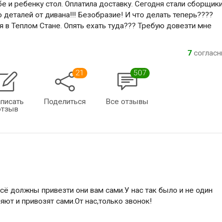
бе и ребенку стол. Оплатила доставку. Сегодня стали сборщик
го деталей от дивана!!! Безобразие! И что делать теперь????
я в Теплом Стане. Опять ехать туда??? Требую довезти мне
7
соглас
21
507
писать
Поделиться
Все отзывы
отзыв
сё должны привезти они вам сами.У нас так было и не один
няют и привозят сами.От нас,только звонок!