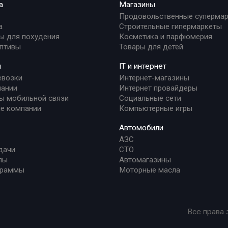
а
Магазины
Продовольственные суперма
а
Строительные гипермаркеты
ы для похудения
Косметика и парфюмерия
птивы
Товары для детей
и
IT и интернет
евозки
Интернет-магазины
ании
Интернет провайдеры
ы мобильной связи
Социальные сети
е компании
Компьютерные игры
Автомобили
АЗС
дачи
СТО
лы
Автомагазины
граммы
Моторные масла
Все права