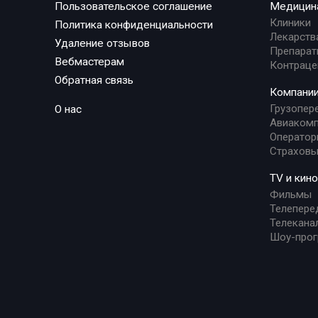
Пользовательское соглашение
Медицин
Клиники
Политика конфиденциальности
Лекарств
Удаление отзывов
Препарат
Вебмастерам
Контраце
Обратная связь
Компани
Грузопер
О нас
Авиакомп
Оператор
Страховы
TV и кино
Фильмы
Телепере
Телекана
Шоу-про