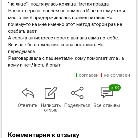
"на лице"- подтянулась кожица.Чистая правда.
Насчет серьги- совсем не помогла.И не потому что я
много ем.Я придерживалась правил питания.Но
почему-то на мне именно этот метод второй раз не
срабатывает.
А серьга антистресс просто выпала сама по-себе.
Вначале было желание снова поставить.Но
передумала.
Разговаривала с пациентами- кому помогает игла . а
кому и нет.Чистый опыт.
1
согласен
1
не согласен
393
Ответить
Написать
Поделиться
Все отзывы
отзыв
Комментарии к отзыву