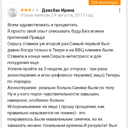
928
просмотров
Дексбах Ирина
Отзыв написан
24 августа, 2013 год
Всем здравствовать и процветать.
Я просто свой опыт описывать буду.Без всяких
претензий.Правда.
Серьгу ставила уж второй раз.Самый первый был
давно.Когда только в Твери и на ВВЦ клиники были....
Ставила в конце мая.Серьга-антистресс и для
похудения еще.
Успела пройти за 3 недели до отпуска - три раза
азонотерапию и игло-рефлексо-терапию( лицо).Теперь
по-порядку.
Азонотерапия- реально больно.Синяки были по телу.
Ну и у кого порог чувствительности завышен,
наверное, особенно больно.
Иглоукалывание на лице ( прошу прощения, как
правильно называется не помню)- это
понравилось.Были маааленькие синячки, но их
замазать можно тональным кремом.И результат был