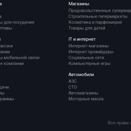
а
Магазины
Продовольственные суперма
а
Строительные гипермаркеты
ы для похудения
Косметика и парфюмерия
птивы
Товары для детей
и
IT и интернет
евозки
Интернет-магазины
ании
Интернет провайдеры
ы мобильной связи
Социальные сети
е компании
Компьютерные игры
Автомобили
АЗС
дачи
СТО
лы
Автомагазины
граммы
Моторные масла
Все права