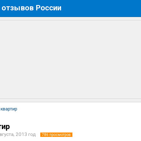
 отзывов России
 квартир
тир
вгуста, 2013 год
786
просмотров