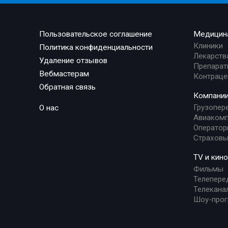
Пользовательское соглашение
Медицин
Клиники
Политика конфиденциальности
Лекарств
Удаление отзывов
Препарат
Вебмастерам
Контраце
Обратная связь
Компани
Грузопер
О нас
Авиакомп
Оператор
Страховы
TV и кино
Фильмы
Телепере
Телекана
Шоу-про