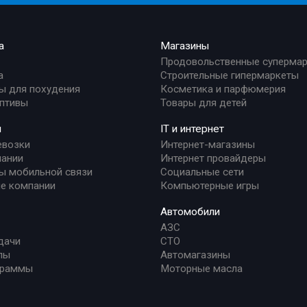
а
Магазины
Продовольственные суперма
а
Строительные гипермаркеты
ы для похудения
Косметика и парфюмерия
птивы
Товары для детей
и
IT и интернет
евозки
Интернет-магазины
ании
Интернет провайдеры
ы мобильной связи
Социальные сети
е компании
Компьютерные игры
Автомобили
АЗС
дачи
СТО
лы
Автомагазины
граммы
Моторные масла