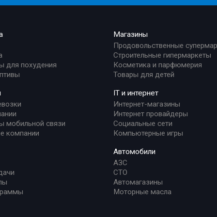
а
Магазины
Продовольственные суперма
а
Строительные гипермаркеты
ы для похудения
Косметика и парфюмерия
птивы
Товары для детей
и
IT и интернет
евозки
Интернет-магазины
ании
Интернет провайдеры
ы мобильной связи
Социальные сети
е компании
Компьютерные игры
Автомобили
АЗС
дачи
СТО
лы
Автомагазины
граммы
Моторные масла