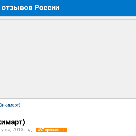
 отзывов России
(Викимарт)
кимарт)
густа, 2013 год
487
просмотров