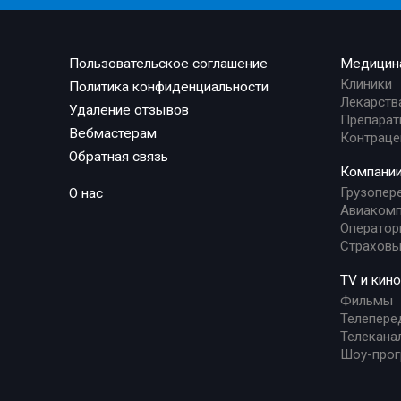
Пользовательское соглашение
Медицин
Клиники
Политика конфиденциальности
Лекарств
Удаление отзывов
Препарат
Вебмастерам
Контраце
Обратная связь
Компани
Грузопер
О нас
Авиакомп
Оператор
Страховы
TV и кино
Фильмы
Телепере
Телекана
Шоу-про