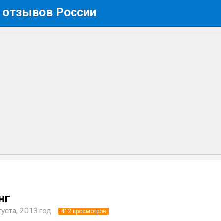
 отзывов России
нг
густа, 2013 год
412
просмотров