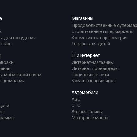
а
Магазины
Продовольственные суперма
а
Строительные гипермаркеты
ы для похудения
Косметика и парфюмерия
птивы
Товары для детей
и
IT и интернет
евозки
Интернет-магазины
ании
Интернет провайдеры
ы мобильной связи
Социальные сети
е компании
Компьютерные игры
Автомобили
АЗС
дачи
СТО
лы
Автомагазины
граммы
Моторные масла