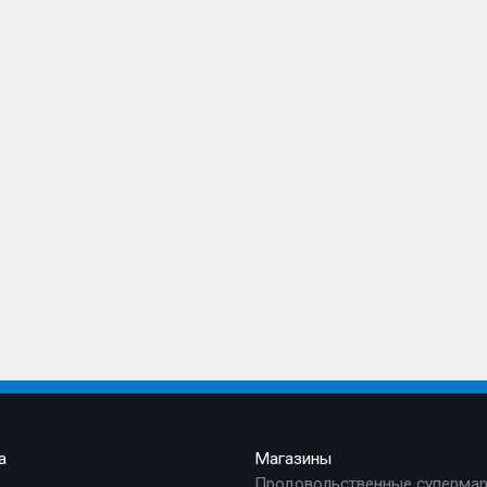
а
Магазины
Продовольственные суперма