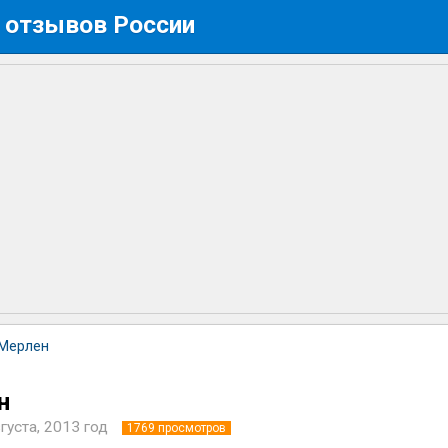
 отзывов России
 Мерлен
н
густа, 2013 год
1769
просмотров