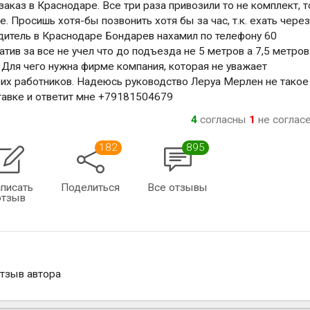
заказ в Краснодаре. Все три раза привозили то не комплект, т
. Просишь хотя-бы позвонить хотя бы за час, т.к. ехать чере
одитель в Краснодаре Бондарев нахамил по телефону 60
атив за все не учел что до подъезда не 5 метров а 7,5 метров
. Для чего нужна фирме компания, которая не уважает
воих работников. Надеюсь руководство Леруа Мерлен не такое
ставке и ответит мне +79181504679
4
согласны
1
не соглас
182
895
писать
Поделиться
Все отзывы
отзыв
отзыв автора