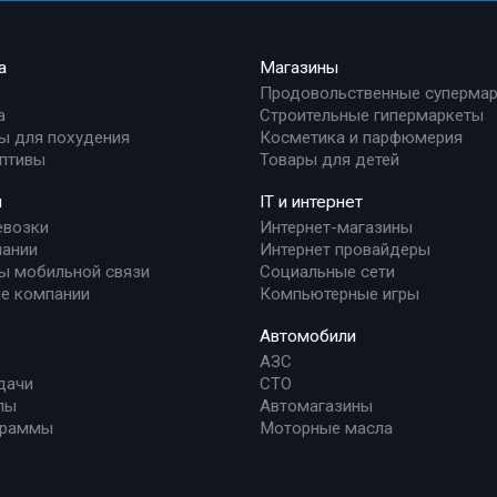
а
Магазины
Продовольственные суперма
а
Строительные гипермаркеты
ы для похудения
Косметика и парфюмерия
птивы
Товары для детей
и
IT и интернет
евозки
Интернет-магазины
ании
Интернет провайдеры
ы мобильной связи
Социальные сети
е компании
Компьютерные игры
Автомобили
АЗС
дачи
СТО
лы
Автомагазины
граммы
Моторные масла