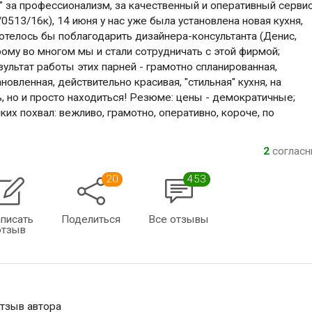
" за профессионализм, за качественный и оперативный сервис
513/16к), 14 июня у нас уже была установлена новая кухня,
хотелось бы поблагодарить дизайнера-консультанта (Денис,
рому во многом мы и стали сотрудничать с этой фирмой;
ультат работы этих парней - грамотно спланированная,
новленная, действительно красивая, "стильная" кухня, на
, но и просто находиться! Резюме: цены - демократичные;
ких похвал: вежливо, грамотно, оперативно, короче, по
2
соглас
20
453
писать
Поделиться
Все отзывы
отзыв
отзыв автора