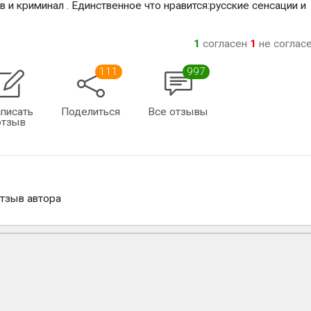
и криминал . Единственное что нравится:русские сенсации и
1
согласен
1
не соглас
111
997
писать
Поделиться
Все отзывы
отзыв
отзыв автора