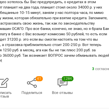
ео хотелось бы Вас предупредить, о кредитах в этом
т планшет на два года, планшет стоил около 34000 р. у них
обещанные 10-15 минут, заняли у нас полтора часа, по мимо
у жизни, которая обязательно при взятие кредита. Запомните,
застраховать свою жизнь, так как по законодательству
машин ОСАГО. Про все банки, конечно, не знаю, но я брала Ба
ту в банке с Вас возьмут комиссию 50 рублей, то есть если
дет 31200 р. это если вы смогли настоять на том что вы
 а страховка приблизительно стоит 200-250 р. Вот теперь
 1250 руб. в месяц, ага как бы не так плюс 200 руб. за
ого 36000 руб. Так возникает ВОПРОС зачем обманывать люде
И.
3
соглас
41
1284
писать
Поделиться
Все отзывы
отзыв