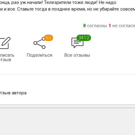
а, раз уж начали! Телезрители тоже люди! Не надо
 и все. Ставьте тогда в позднее время, но не убирайте совсем
8
согласны
1
не соглас
62
3412
писать
Поделиться
Все отзывы
отзыв
отзыв автора