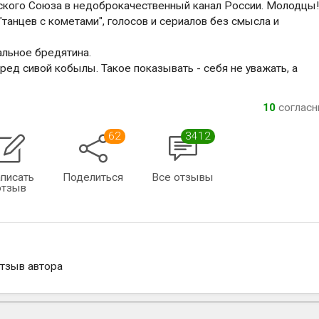
тского Союза в недоброкачественный канал России. Молодцы
"танцев с кометами", голосов и сериалов без смысла и
альное бредятина.
бред сивой кобылы. Такое показывать - себя не уважать, а
10
соглас
62
3412
писать
Поделиться
Все отзывы
отзыв
отзыв автора