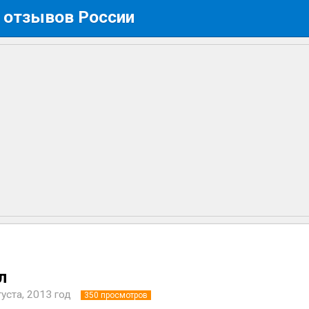
 отзывов России
л
густа, 2013 год
350
просмотров