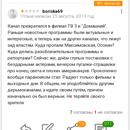
501
просмотр
boriska69
Отзыв написан
25 августа, 2013 год
Канал превратился в филиал ТВ 3 и "Домашний".
Раньше новостные программы были актуальные и
интересные, а теперь как на других каналах, что лижут
зад властям. Куда пропали Максимовская, Осокин?
Куда делись разоблачительные программы и
репортажи? Сейчас же, днём глупые постановки с
бездарными актёрами, вечером пугалки-страшилки
про конец света и плохих американцев. Прокопенко
вообще параноиком стал. Радуют только фильмы в
выходные дни. В общем, не уподобляйтесь другим
дерьмоканалам, а идите своим путём, причём
изначально он был верным. Не теряйте своего
зрителя.
7
согласны
1
не согласен
19
971