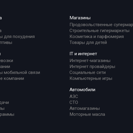
а
Магазины
Продовольственные суперма
а
Строительные гипермаркеты
ы для похудения
Косметика и парфюмерия
птивы
Товары для детей
и
IT и интернет
евозки
Интернет-магазины
ании
Интернет провайдеры
ы мобильной связи
Социальные сети
е компании
Компьютерные игры
Автомобили
АЗС
дачи
СТО
лы
Автомагазины
граммы
Моторные масла