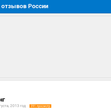
 отзывов России
нг
густа, 2013 год
391
просмотр