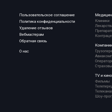
Пользовательское соглашение
Медицин
Клиники
Политика конфиденциальности
Лекарств
Удаление отзывов
Препарат
Вебмастерам
Контраце
Обратная связь
Компани
Грузопер
О нас
Авиакомп
Оператор
Страховы
TV и кино
Фильмы
Телепере
Телекана
Шоу-про