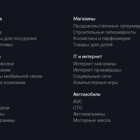
а
Магазины
Продовольственные суперма
а
Строительные гипермаркеты
ы для похудения
Косметика и парфюмерия
птивы
Товары для детей
и
IT и интернет
евозки
Интернет-магазины
ании
Интернет провайдеры
ы мобильной связи
Социальные сети
е компании
Компьютерные игры
Автомобили
АЗС
дачи
СТО
лы
Автомагазины
граммы
Моторные масла