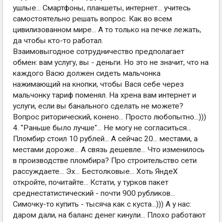
ушлые... Смартфоны, планшеты, интернет... учитесь
самостоятельно решать вопрос. Как во всем
цивилизованном мире... А то только на печке лежать,
да чтобы кто-то работал.
Взаимовыгодное сотрудничество предполагает
обмен: вам услугу, вы - деньги. Но это не значит, что на
каждого Васю должен сидеть мальчонка
нажимающий на кнопки, чтобы Вася себе через
мальчонку тариф поменял. На хрена вам интернет и
услуги, если вы банального сделать не можете?
Вопрос риторический, конено... Просто любопытно...)))
4. "Раньше было лучше"... Не могу не согласиться...
Пломбир стоил 10 рублей... А сейчас 20... местами, а
местами дороже... А связь дешевле... Что изменилось
в производстве пломбира? Про строительство сети
рассуждаете... Эх... Бестолковые... Хоть ЯндеХ
откройте, почитайте... Кстати, у турков пакет
среднестатистический - почти 900 рубликов...
Симочку-то купить - тысяча как с куста...))) А у нас:
даром дали, на баланс денег кинули... Плохо работают