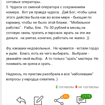
сотовые операторы...
5. Чудеса со сменой оператора с сохранением
номера... Вот уж правда чудеса... Дай Бог, чтобы цена
этого действа была как во всем мире - бьющая по
карману, чтобы не было этой блажи... "Мобильное
рабство"... Рабы, бля... По 30 рублей в месяц на
сотовую связь тратить и пирожок жрать за эти же
деньги... на унитаз, конечно, работать не жалко...))
Фу, какашки недовольные... Не нравится - встали гордо
и ушли... Благо, есть из чего выбирать... Выбрали -
уважайте свой выбор... А то только "срать" мастера. Не
понимать ни хрена и срать...
Надеюсь, по пунктам разобрала и все "наболевшие"
вопросы у народца охватила...)
2
согласны
8
не согласны
46
2378