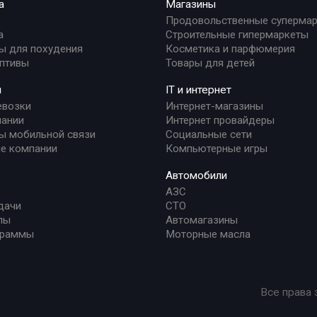
а
Магазины
Продовольственные суперма
а
Строительные гипермаркеты
ы для похудения
Косметика и парфюмерия
птивы
Товары для детей
и
IT и интернет
евозки
Интернет-магазины
ании
Интернет провайдеры
ы мобильной связи
Социальные сети
е компании
Компьютерные игры
Автомобили
АЗС
дачи
СТО
лы
Автомагазины
граммы
Моторные масла
Все права