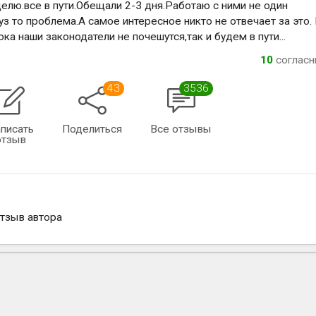
елю.все в пути.Обещали 2-3 дня.Работаю с ними не один
груз то проблема.А самое интересное никто не отвечает за это.
а наши законодатели не почешутся,так и будем в пути...
10
соглас
43
3536
писать
Поделиться
Все отзывы
отзыв
отзыв автора