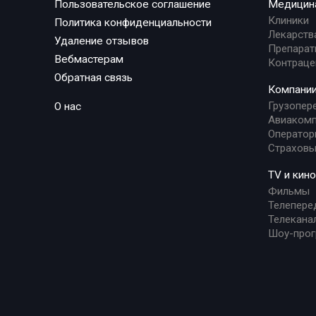
Пользовательское соглашение
Медицин
Клиники
Политика конфиденциальности
Лекарств
Удаление отзывов
Препарат
Вебмастерам
Контраце
Обратная связь
Компани
Грузопер
О нас
Авиакомп
Оператор
Страховы
TV и кино
Фильмы
Телепере
Телекана
Шоу-про