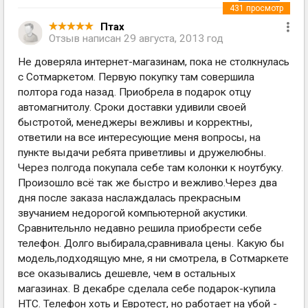
431
просмотр
Птах
Отзыв написан
29 августа, 2013 год
Не доверяла интернет-магазинам, пока не столкнулась
с Сотмаркетом. Первую покупку там совершила
полтора года назад. Приобрела в подарок отцу
автомагнитолу. Сроки доставки удивили своей
быстротой, менеджеры вежливы и корректны,
ответили на все интересующие меня вопросы, на
пункте выдачи ребята приветливы и дружелюбны.
Через полгода покупала себе там колонки к ноутбуку.
Произошло всё так же быстро и вежливо.Через два
дня после заказа наслаждалась прекрасным
звучанием недорогой компьютерной акустики.
Сравнительнло недавно решила приобрести себе
телефон. Долго выбирала,сравнивала цены. Какую бы
модель,подходящую мне, я ни смотрела, в Сотмаркете
все оказывались дешевле, чем в остальных
магазинах. В декабре сделала себе подарок-купила
HTC. Телефон хоть и Евротест, но работает на убой -