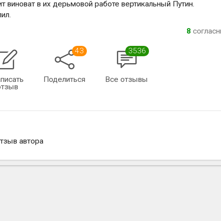
чит виноват в их дерьмовой работе вертикальный Путин.
ил.
8
соглас
43
3536
писать
Поделиться
Все отзывы
отзыв
отзыв автора