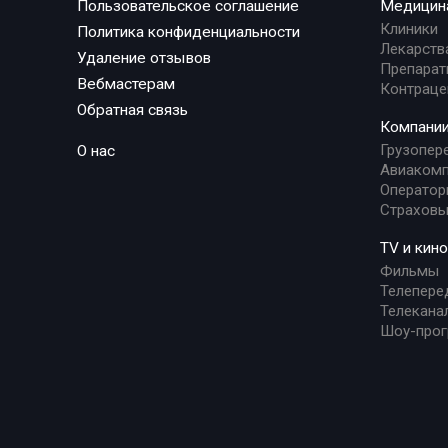
Пользовательское соглашение
Медицин
Клиники
Политика конфиденциальности
Лекарств
Удаление отзывов
Препарат
Вебмастерам
Контраце
Обратная связь
Компани
Грузопер
О нас
Авиакомп
Оператор
Страховы
TV и кино
Фильмы
Телепере
Телекана
Шоу-про