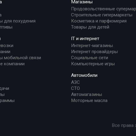
а
Магазины
Продовольственные суперма
а
Строительные гипермаркеты
ы для похудения
Косметика и парфюмерия
птивы
Товары для детей
и
IT и интернет
евозки
Интернет-магазины
ании
Интернет провайдеры
ы мобильной связи
Социальные сети
е компании
Компьютерные игры
Автомобили
АЗС
дачи
СТО
лы
Автомагазины
граммы
Моторные масла
Все права