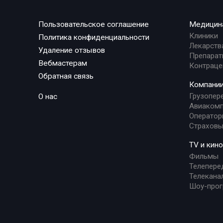
Пользовательское соглашение
Медицин
Клиники
Политика конфиденциальности
Лекарств
Удаление отзывов
Препарат
Вебмастерам
Контраце
Обратная связь
Компани
Грузопер
О нас
Авиакомп
Оператор
Страховы
TV и кино
Фильмы
Телепере
Телекана
Шоу-про