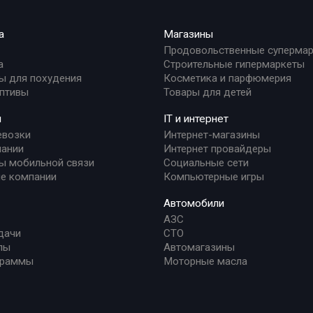
а
Магазины
Продовольственные суперма
а
Строительные гипермаркеты
ы для похудения
Косметика и парфюмерия
птивы
Товары для детей
и
IT и интернет
евозки
Интернет-магазины
ании
Интернет провайдеры
ы мобильной связи
Социальные сети
е компании
Компьютерные игры
Автомобили
АЗС
дачи
СТО
лы
Автомагазины
граммы
Моторные масла