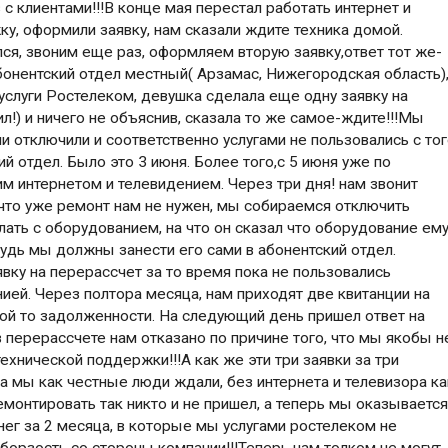
 клиентами!!!В конце мая перестал работать интернет и
ку, оформили заявку, нам сказали ждите техника домой.
лся, звоним еще раз, оформляем вторую заявку,ответ тот же-
бонентский отдел местный( Арзамас, Нижегородская область)
услуги Ростелеком, девушка сделала еще одну заявку на
ил!) и ничего не объяснив, сказала то же самое-ждите!!!Мы
 отключили и соответственно услугами не пользовались с то
ий отдел. Было это 3 июня. Более того,с 5 июня уже по
м интернетом и телевидением. Через три дня! нам звонит
что уже ремонт нам не нужен, мы собираемся отключить
лать с оборудованием, на что он сказал что оборудование ем
будь мы должны занести его сами в абонентский отдел.
вку на перерассчет за то время пока не пользовались
нией. Через полтора месяца, нам приходят две квитанции на
кой то задолженности. На следующий день пришел ответ на
в перерассчете нам отказано по причине того, что мы якобы н
ехнической поддержки!!!А как же эти три заявки за три
а мы как честные люди ждали, без интернета и телевизора ка
монтировать так никто и не пришел, а теперь мы оказываетс
ег за 2 месяца, в которые мы услугами ростелеком не