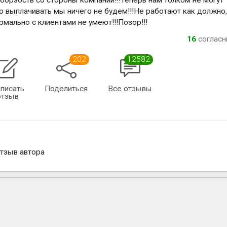
борзость со стороны компании!!!Теперь нам толком не могут
о выплачивать мы ничего не будем!!!Не работают как должно
мально с клиентами не умеют!!!Позор!!!
16
соглас
202
12582
писать
Поделиться
Все отзывы
отзыв
отзыв автора