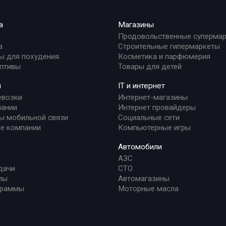
а
Магазины
Продовольственные суперма
а
Строительные гипермаркеты
ы для похудения
Косметика и парфюмерия
птивы
Товары для детей
и
IT и интернет
евозки
Интернет-магазины
ании
Интернет провайдеры
ы мобильной связи
Социальные сети
е компании
Компьютерные игры
Автомобили
АЗС
дачи
СТО
лы
Автомагазины
граммы
Моторные масла