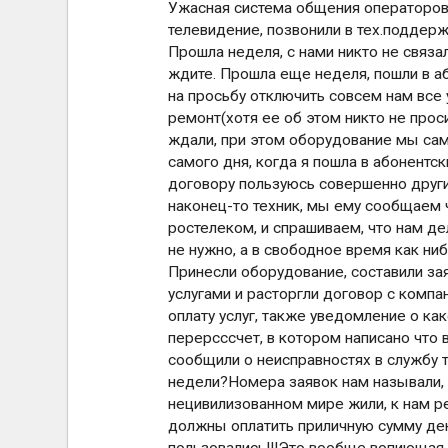
Ужасная система общения операторов с
телевидение, позвонили в тех.поддерж
Прошла неделя, с нами никто не связа
ждите. Прошла еще неделя, пошли в а
на просьбу отключить совсем нам все 
ремонт(хотя ее об этом никто не прос
ждали, при этом оборудование мы сами
самого дня, когда я пошла в абонентск
договору пользуюсь совершенно други
наконец-то техник, мы ему сообщаем 
ростелеком, и спрашиваем, что нам де
не нужно, а в свободное время как ни
Принесли оборудование, составили зая
услугами и расторгли договор с компа
оплату услуг, также уведомление о ка
перерсссчет, в котором написано что 
сообщили о неисправностях в службу т
недели?Номера заявок нам называли, 
нецивилизованном мире жили, к нам ре
должны оплатить приличную сумму ден