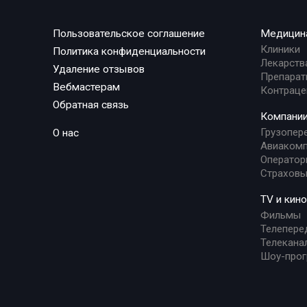
Пользовательское соглашение
Медицин
Клиники
Политика конфиденциальности
Лекарств
Удаление отзывов
Препарат
Вебмастерам
Контраце
Обратная связь
Компани
Грузопер
О нас
Авиакомп
Оператор
Страховы
TV и кино
Фильмы
Телепере
Телекана
Шоу-про