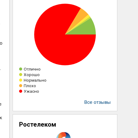
,
го
Отлично
у
Хорошо
Нормально
Плохо
Ужасно
Все отзывы
е
к
Ростелеком
я