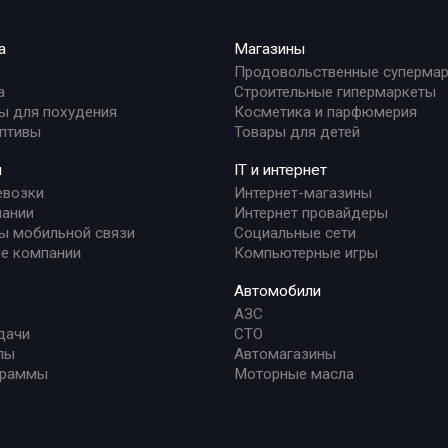
а
Магазины
Продовольственные суперма
а
Строительные гипермаркеты
ы для похудения
Косметика и парфюмерия
птивы
Товары для детей
и
IT и интернет
евозки
Интернет-магазины
ании
Интернет провайдеры
ы мобильной связи
Социальные сети
е компании
Компьютерные игры
Автомобили
АЗС
дачи
СТО
лы
Автомагазины
граммы
Моторные масла