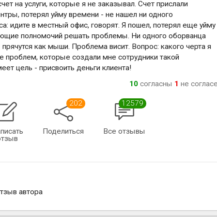
чет на услуги, которые я не заказывал. Счет прислали
ентры, потерял уйму времени - не нашел ни одного
а: идите в местный офис, говорят. Я пошел, потерял еще уйму
меющие полномочий решать проблемы. Ни одного оборванца
 прячутся как мыши. Проблема висит. Вопрос: какого черта я
е проблем, которые создали мне сотрудники такой
еет цель - присвоить деньги клиента!
10
согласны
1
не соглас
202
12579
писать
Поделиться
Все отзывы
отзыв
отзыв автора