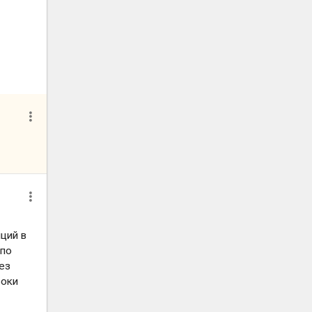
иций в
 по
ез
роки