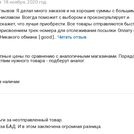
)
18 ноября, 2020 год
тзывов. Я делал много заказов и на хорошие суммы с больши
ниславом. Всегда поможет с выбором и проконсультирует и
дскажет, что лучше приобрести. Все товары отправляются быс
присвоением трек-номера для отслеживания посылки. Оплату 
какого обмана. [:good:]...
Читать отзыв
упные цены по сравнению с аналогичными магазинами. Поряд
твии нужного товара - подберут аналог.
в наличии
ги за неотправленный товар.
за БАД. И в этом заключена огромная разница.