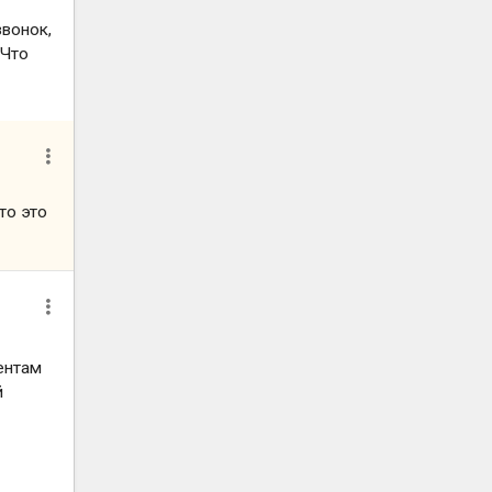
звонок,
 Что
то это
ентам
й