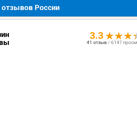
 отзывов России
3.3
зин
ывы
41
отзыв
/ 6147 прос