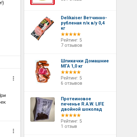
!)
Delikaiser Ветчинно-
рубленая п/к в/у 0,4
кг
Рейтинг: 5
7 отзывов
Шпикачки Домашние
МГА 1,0 кг
Рейтинг: 5
6 отзывов
При
Протеиновое
рек
печенье R.A.W. LIFE
двойной шоколад
Рейтинг: 5
1 отзыв