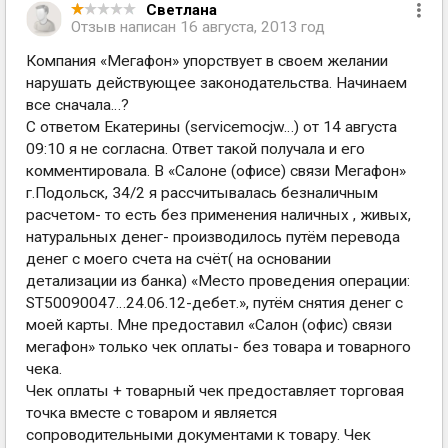
Светлана
Отзыв написан
16 августа, 2013 год
Компания «Мегафон» упорствует в своем желании
нарушать действующее законодательства. Начинаем
все сначала…?
С ответом Екатерины (servicemocjw…) от 14 августа
09:10 я не согласна. Ответ такой получала и его
комментировала. В «Салоне (офисе) связи Мегафон»
г.Подольск, 34/2 я рассчитывалась безналичным
расчетом- то есть без применения наличных , живых,
натуральных денег- производилось путём перевода
денег с моего счета на счёт( на основании
детализации из банка) «Место проведения операции:
ST50090047…24.06.12-дебет.», путём снятия денег с
моей карты. Мне предоставил «Салон (офис) связи
мегафон» только чек оплаты- без товара и товарного
чека.
Чек оплаты + товарный чек предоставляет торговая
точка вместе с товаром и является
сопроводительными документами к товару. Чек