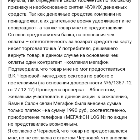
научила, так определять своих Абонентов по половому
признаку и необоснованно снятия ЧУЖИХ денежных
средств. Так как денежные средства компании не
принадлежат, а их длительное время удерживают и не
возвращают- а также товар мне не предоставляли.
Со слов представителя банка, на основания чек
оплаты – ответственность за возврат средств на карту
несет торговая точка. У потребителя, решившего
вернуть товар, в данном случае на основании чек
оплаты один контрагент –компания мегафон.
Подтвердила, что товар мне не мог предоставиться
В.К. Черновой- менеджер сектора по работе с
претензиями (на основании доверенности №6/1367-12
от 27.12.12) Проведена проверка … Абонентом,
желавшим участвовать в данной акции…к сожалению,
Вами в Салон связи Мегафон была внесена сумма
только платеж –на сумму 1990 руб., соответственно,
приобретение телефона «МЕГАФОН LOGIN» по акции
не представилась возможным.
Я согласно с Черновой, что товар не предоставлялся
мне, но не согласна с ответом Черновой, что вносила