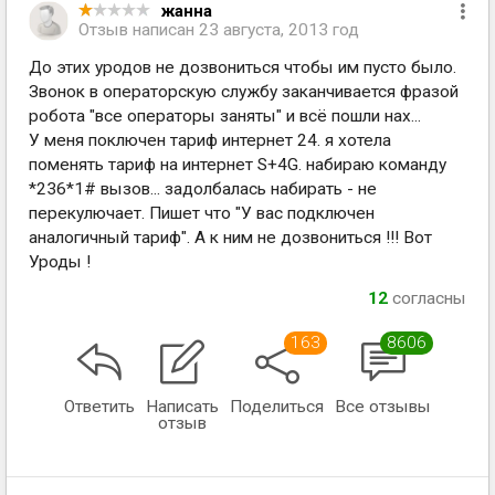
жанна
Отзыв написан
23 августа, 2013 год
До этих уродов не дозвониться чтобы им пусто было.
Звонок в операторскую службу заканчивается фразой
робота "все операторы заняты" и всё пошли нах...
У меня поключен тариф интернет 24. я хотела
поменять тариф на интернет S+4G. набираю команду
*236*1# вызов... задолбалась набирать - не
перекулючает. Пишет что "У вас подключен
аналогичный тариф". А к ним не дозвониться !!! Вот
Уроды !
12
согласны
163
8606
Ответить
Написать
Поделиться
Все отзывы
отзыв